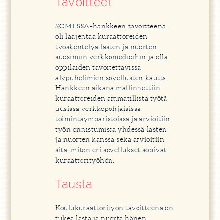
Tavoitteet
SOMESSA-hankkeen tavoitteena
oli laajentaa kuraattoreiden
työskentelyä lasten ja nuorten
suosimiin verkkomedioihin ja olla
oppilaiden tavoitettavissa
älypuhelimien sovellusten kautta.
Hankkeen aikana mallinnettiin
kuraattoreiden ammatillista työtä
uusissa verkkopohjaisissa
toimintaympäristöissä ja arvioitiin
työn onnistumista yhdessä lasten
ja nuorten kanssa sekä arvioitiin
sitä, miten eri sovellukset sopivat
kuraattorityöhön.
Tausta
Koulukuraattorityön tavoitteena on
tukea lasta ja nuorta hänen