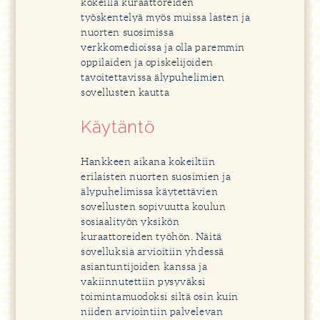
kokeilla kuraattoreiden
työskentelyä myös muissa lasten ja
nuorten suosimissa
verkkomedioissa ja olla paremmin
oppilaiden ja opiskelijoiden
tavoitettavissa älypuhelimien
sovellusten kautta
Käytäntö
Hankkeen aikana kokeiltiin
erilaisten nuorten suosimien ja
älypuhelimissa käytettävien
sovellusten sopivuutta koulun
sosiaalityön yksikön
kuraattoreiden työhön. Näitä
sovelluksia arvioitiin yhdessä
asiantuntijoiden kanssa ja
vakiinnutettiin pysyväksi
toimintamuodoksi siltä osin kuin
niiden arviointiin palvelevan