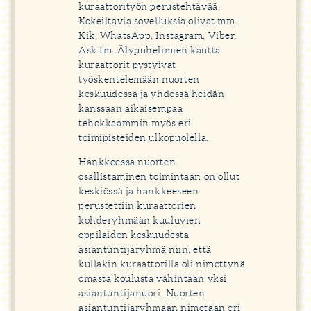
kuraattorityön perustehtävää.
Kokeiltavia sovelluksia olivat mm.
Kik, WhatsApp, Instagram, Viber,
Ask.fm. Älypuhelimien kautta
kuraattorit pystyivät
työskentelemään nuorten
keskuudessa ja yhdessä heidän
kanssaan aikaisempaa
tehokkaammin myös eri
toimipisteiden ulkopuolella.
Hankkeessa nuorten
osallistaminen toimintaan on ollut
keskiössä ja hankkeeseen
perustettiin kuraattorien
kohderyhmään kuuluvien
oppilaiden keskuudesta
asiantuntijaryhmä niin, että
kullakin kuraattorilla oli nimettynä
omasta koulusta vähintään yksi
asiantuntijanuori. Nuorten
asiantuntijaryhmään nimetään eri-