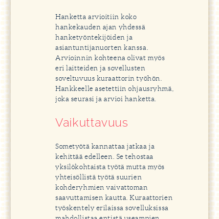
Hanketta arvioitiin koko
hankekauden ajan yhdessä
hanketyöntekijöiden ja
asiantuntijanuorten kanssa.
Arvioinnin kohteena olivat myös
eri laitteiden ja sovellusten
soveltuvuus kuraattorin työhön.
Hankkeelle asetettiin ohjausryhmä,
joka seurasi ja arvioi hanketta.
Vaikuttavuus
Sometyötä kannattaa jatkaa ja
kehittää edelleen. Se tehostaa
yksilökohtaista työtä mutta myös
yhteisöllistä työtä suurien
kohderyhmien vaivattoman
saavuttamisen kautta. Kuraattorien
työskentely erilaissa sovelluksissa
mahdollistaa entistä useampien