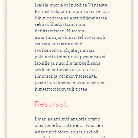
ikäisiä nuoria eri puolilta Vantaata.
Ryhmä kokoontui noin kaksi kertaa
lukuvuodessa asiantuntijapäivässä
sekä osallistui toiminnan
kehittämiseen. Nuorten
asiantuntijaryhmän tehtävänä oli
seurata kuraattoreiden
työskentelyä, ohjata ja antaa
palautetta toiminnan pysymiseksi
lapsille ja nuorille tarpeellisena
sekä he antoivat tietoa uusista
ilmiöistä ja verkkoyhteisöistä,
joista hankkeessa mukana olevien
kuraattoreiden tuli tietää.
Resurssit
Ilman asiantuntijanuoria emme
olisi some kuraattoreita. Nuorten
asiantuntijoiden apu ja tuki oli