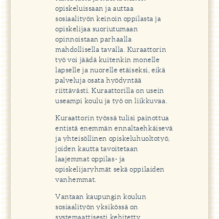
opiskeluissaan ja auttaa
sosiaalityön keinoin oppilasta ja
opiskelijaa suoriutumaan
opinnoistaan parhaalla
mahdollisella tavalla. Kuraattorin
työ voi jäädä kuitenkin monelle
lapselle ja nuorelle etäiseksi, eikä
palveluja osata hyödyntää
riittävästi. Kuraattorilla on usein
useampi koulu ja työ on liikkuvaa.
Kuraattorin työssä tulisi painottua
entistä enemmän ennaltaehkäisevä
ja yhteisöllinen opiskeluhuoltotyö,
joiden kautta tavoitetaan
laajemmat oppilas- ja
opiskelijaryhmät sekä oppilaiden
vanhemmat.
Vantaan kaupungin koulun
sosiaalityön yksikössä on
systemaattisesti kehitetty