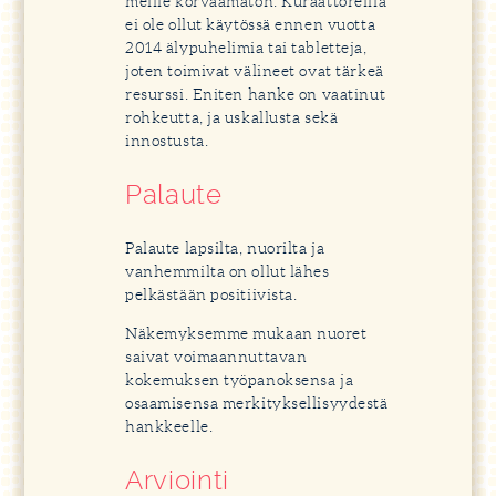
meille korvaamaton. Kuraattoreilla
ei ole ollut käytössä ennen vuotta
2014 älypuhelimia tai tabletteja,
joten toimivat välineet ovat tärkeä
resurssi. Eniten hanke on vaatinut
rohkeutta, ja uskallusta sekä
innostusta.
Palaute
Palaute lapsilta, nuorilta ja
vanhemmilta on ollut lähes
pelkästään positiivista.
Näkemyksemme mukaan nuoret
saivat voimaannuttavan
kokemuksen työpanoksensa ja
osaamisensa merkityksellisyydestä
hankkeelle.
Arviointi