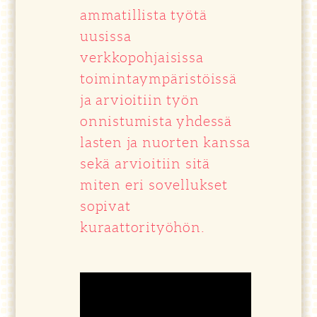
ammatillista työtä
uusissa
verkkopohjaisissa
toimintaympäristöissä
ja arvioitiin työn
onnistumista yhdessä
lasten ja nuorten kanssa
sekä arvioitiin sitä
miten eri sovellukset
sopivat
kuraattorityöhön.