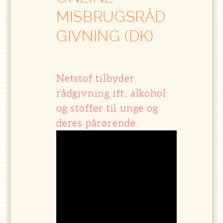
MISBRUGSRÅD
GIVNING (DK)
Netstof tilbyder
rådgivning ift. alkohol
og stoffer til unge og
deres pårørende.