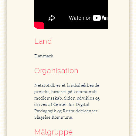
Land
Danmark
Organisation
Netstof.dk er et landsdækkende
projekt, baseret på kommunalt
medlemsskab. Siden udvikles og
drives af Center for Digital
Pædagogik og Rusmiddelcenter
Slagelse Kommune.
Målgruppe